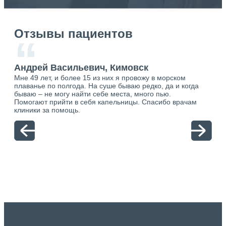
Отзывы пациентов
“
Андрей Васильевич, Кимовск
Ан
Мне 49 лет, и более 15 из них я провожу в морском
Хоч
плаванье по полгода. На суше бываю редко, да и когда
тол
бываю – не могу найти себе места, много пью.
себя
о.
Помогают прийти в себя капельницы. Спасибо врачам
свя
ю.
клиники за помощь.
вый
отн