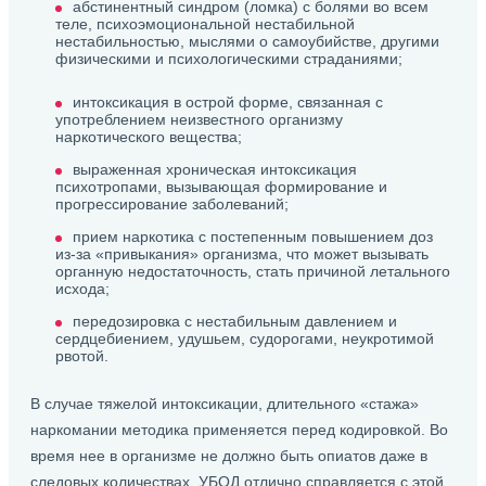
абстинентный синдром (ломка) с болями во всем
теле, психоэмоциональной нестабильной
нестабильностью, мыслями о самоубийстве, другими
физическими и психологическими страданиями;
интоксикация в острой форме, связанная с
употреблением неизвестного организму
наркотического вещества;
выраженная хроническая интоксикация
психотропами, вызывающая формирование и
прогрессирование заболеваний;
прием наркотика с постепенным повышением доз
из-за «привыкания» организма, что может вызывать
органную недостаточность, стать причиной летального
исхода;
передозировка с нестабильным давлением и
сердцебиением, удушьем, судорогами, неукротимой
рвотой.
В случае тяжелой интоксикации, длительного «стажа»
наркомании методика применяется перед кодировкой. Во
время нее в организме не должно быть опиатов даже в
следовых количествах. УБОД отлично справляется с этой