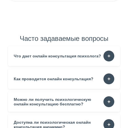
Часто задаваемые вопросы
Что дает онлайн консультация психолога?
Она помогает понять собственные реакции. Уменьшает
Как проводится онлайн консультация?
тревогу. Формирует устойчивость. Создаёт пространство
для честного разговора.
Можно ли получить психологическую
Процесс строится в спокойном темпе. Встреча проходит
через видео, аудио или переписку. Специалист
онлайн консультацию бесплатно?
подстраивается под состояние клиента.
Доступна ли психологическая онлайн
Да. Некоторые сервисы предлагают пробные сессии.
Такой формат помогает оценить стиль работы.
консультация анонимно?