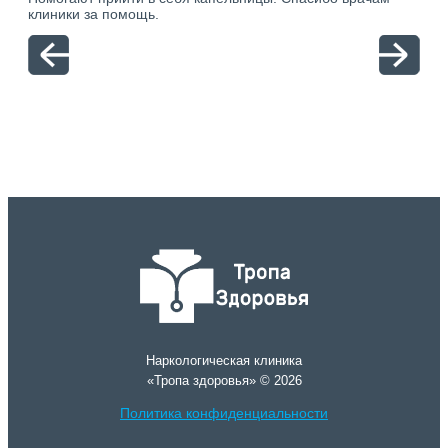
ю.
клиники за помощь.
вый
отн
Наркологическая клиника
«Тропа здоровья» © 2026
Политика конфиденциальности