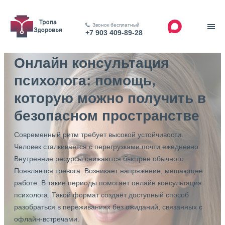
Звонок бесплатный
+7 903 409-89-28
Онлайн консультация
психолога: помощь,
которую можно получить в
безопасном пространстве
Современный ритм требует высокой устойчивости.
Человек сталкивается с перегрузками почти ежедневно.
Внутренние ресурсы снижаются быстрее обычного.
Появляется тревога. Возникает напряжение, мешающее
работе. В такие периоды помогает онлайн консультация
психолога. Такой формат создаёт доступный способ
разобраться в переживаниях без ожиданий, связанных с
офлайн-встречами.