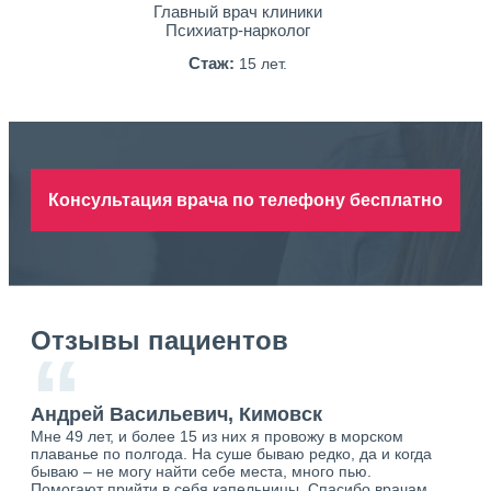
Главный врач клиники
Психиатр-нарколог
Стаж:
15 лет.
Консультация врача по телефону бесплатно
Отзывы пациентов
“
Андрей Васильевич, Кимовск
Ан
Мне 49 лет, и более 15 из них я провожу в морском
Хоч
плаванье по полгода. На суше бываю редко, да и когда
тол
бываю – не могу найти себе места, много пью.
себя
о.
Помогают прийти в себя капельницы. Спасибо врачам
свя