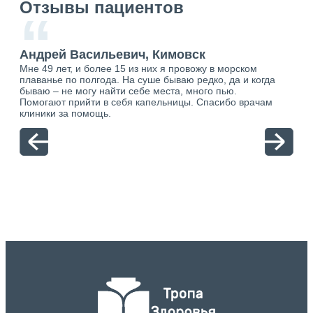
Отзывы пациентов
“
Андрей Васильевич, Кимовск
Ан
Мне 49 лет, и более 15 из них я провожу в морском
Хоч
плаванье по полгода. На суше бываю редко, да и когда
тол
бываю – не могу найти себе места, много пью.
себя
о.
Помогают прийти в себя капельницы. Спасибо врачам
свя
ю.
клиники за помощь.
вый
отн