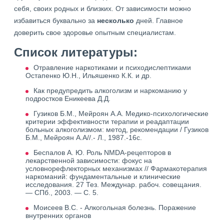
себя, своих родных и близких. От зависимости можно
избавиться буквально за
несколько
дней. Главное
доверить свое здоровье опытным специалистам.
Список литературы:
Отравление наркотиками и психодислептиками
Остапенко Ю.Н., Ильяшенко К.К. и др.
Как предупредить алкоголизм и наркоманию у
подростков Еникеева Д.Д.
Гузиков Б.М., Мейроян А.А. Медико-психологические
критерии эффективности терапии и реадаптации
больных алкоголизмом: метод, рекомендации / Гузиков
Б.М., Мейроян А.А//.- Л., 1987.-16с.
Беспалов А. Ю. Роль NMDA-рецепторов в
лекарственной зависимости: фокус на
условнорефлекторных механизмах // Фармакотерапия
наркоманий: фундаментальные и клинические
исследования. 27 Тез. Междунар. рабоч. совещания.
— СПб., 2003. — С. 5.
Моисеев В.С. - Алкогольная болезнь. Поражение
внутренних органов