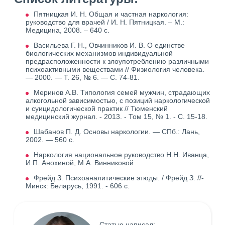
Пятницкая И. Н. Общая и частная наркология:
руководство для врачей / И. Н. Пятницкая. – М.:
Медицина, 2008. – 640 с.
Васильева Г. Н., Овчинников И. В. О единстве
биологических механизмов индивидуальной
предрасположенности к злоупотреблению различными
психоактивными веществами // Физиология человека.
— 2000. — Т. 26, № 6. — С. 74-81.
Меринов А.В. Типология семей мужчин, страдающих
алкогольной зависимостью, с позиций наркологической
и суицидологической практик // Тюменский
медицинский журнал. - 2013. - Том 15, № 1. - С. 15-18.
Шабанов П. Д. Основы наркологии. — СПб.: Лань,
2002. — 560 с.
Наркология национальное руководство Н.Н. Иванца,
И.П. Анохиной, М.А. Винниковой
Фрейд З. Психоаналитические этюды. / Фрейд З. //-
Минск: Беларусь, 1991. - 606 с.
Статью написал: