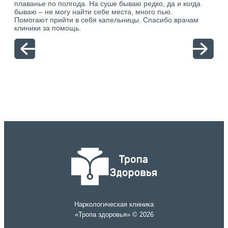
плаванье по полгода. На суше бываю редко, да и когда
тол
бываю – не могу найти себе места, много пью.
себя
о.
Помогают прийти в себя капельницы. Спасибо врачам
свя
ю.
клиники за помощь.
вый
отн
Наркологическая клиника
«Тропа здоровья» © 2026