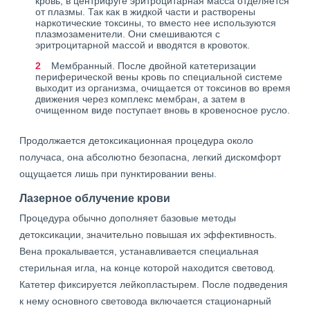
кровь, в центрифуге эритроцитарная масса отделяется
от плазмы. Так как в жидкой части и растворены
наркотические токсины, то вместо нее используются
плазмозаменители. Они смешиваются с
эритроцитарной массой и вводятся в кровоток.
Мембранный. После двойной катетеризации
периферической вены кровь по специальной системе
выходит из организма, очищается от токсинов во время
движения через комплекс мембран, а затем в
очищенном виде поступает вновь в кровеносное русло.
Продолжается детоксикационная процедура около
получаса, она абсолютно безопасна, легкий дискомфорт
ощущается лишь при пунктировании вены.
Лазерное облучение крови
Процедура обычно дополняет базовые методы
детоксикации, значительно повышая их эффективность.
Вена прокалывается, устанавливается специальная
стерильная игла, на конце которой находится световод.
Катетер фиксируется лейкопластырем. После подведения
к нему основного световода включается стационарный