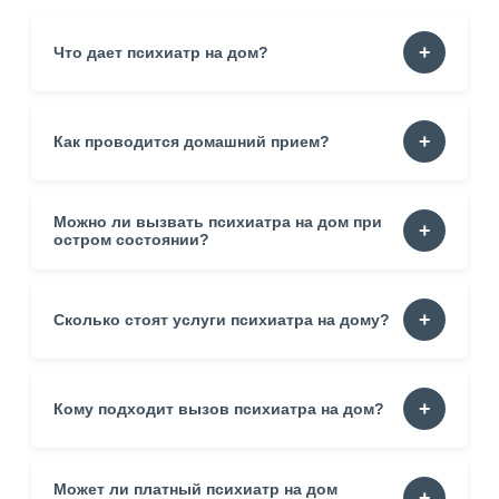
Что дает психиатр на дом?
Домашний визит снижает нагрузку. Пациент получает
Как проводится домашний прием?
помощь в безопасной обстановке. Диагностика
становится точнее благодаря наблюдению в привычной
среде.
Можно ли вызвать психиатра на дом при
Специалист уточняет жалобы. Оценивает состояние.
Фиксирует симптомы. Формирует рекомендации.
остром состоянии?
Разговор проходит в спокойном темпе.
Да. Визит помогает стабилизировать ситуацию. Пациент
Сколько стоят услуги психиатра на дому?
получает помощь без поездок.
Цена зависит от опыта врача, времени визита, района
Кому подходит вызов психиатра на дом?
проживания. Итоговая стоимость уточняется перед
приездом.
Может ли платный психиатр на дом
Пациентам без возможности выйти. Людям с