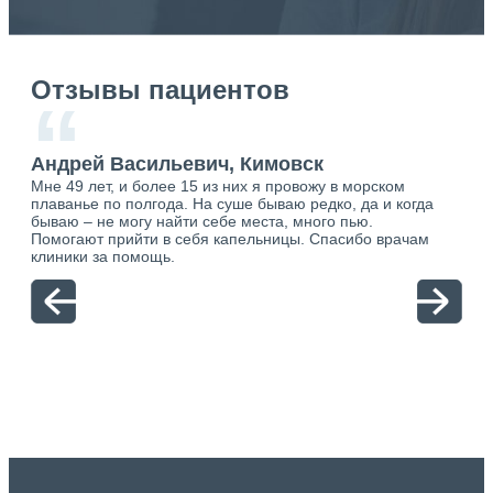
Отзывы пациентов
“
Андрей Васильевич, Кимовск
Ан
Мне 49 лет, и более 15 из них я провожу в морском
Хоч
плаванье по полгода. На суше бываю редко, да и когда
тол
бываю – не могу найти себе места, много пью.
себя
о.
Помогают прийти в себя капельницы. Спасибо врачам
свя
ю.
клиники за помощь.
вый
отн