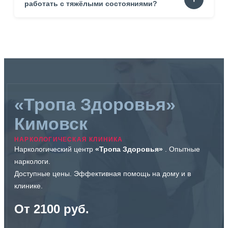
выраженной тревогой. Родственникам пожилых
работать с тяжёлыми состояниями?
пациентов. Всем, кто нуждается в спокойной
консультации.
Да. Специалист оценивает риски. Определяет
оптимальный путь помощи. Иногда визит предотвращает
осложнения.
«Тропа Здоровья»
Кимовск
НАРКОЛОГИЧЕСКАЯ КЛИНИКА
Наркологический центр
«Тропа Здоровья»
. Опытные
наркологи.
Доступные цены. Эффективная помощь на дому и в
клинике.
От 2100 руб.