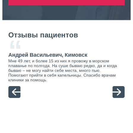
Отзывы пациентов
“
Андрей Васильевич, Кимовск
Ан
Мне 49 лет, и более 15 из них я провожу в морском
Хоч
плаванье по полгода. На суше бываю редко, да и когда
тол
бываю – не могу найти себе места, много пью.
себя
о.
Помогают прийти в себя капельницы. Спасибо врачам
свя
ю.
клиники за помощь.
вый
отн