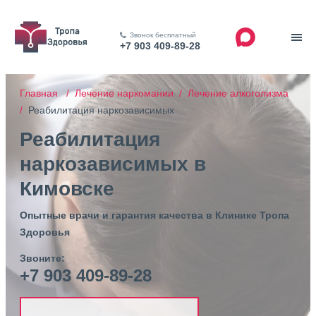
Звонок бесплатный
+7 903 409-89-28
Главная /
Лечение наркомании /
Лечение алкоголизма
/
Реабилитация наркозависимых
Реабилитация
наркозависимых в
Кимовске
Опытные врачи и гарантия качества в Клинике Тропа
Здоровья
Звоните:
+7 903 409-89-28