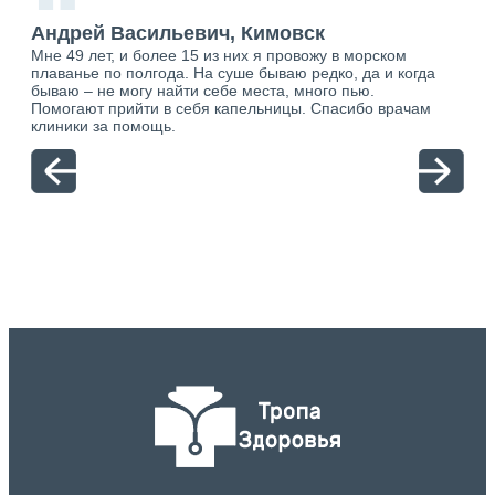
“
Андрей Васильевич, Кимовск
Ан
Мне 49 лет, и более 15 из них я провожу в морском
Хоч
плаванье по полгода. На суше бываю редко, да и когда
тол
бываю – не могу найти себе места, много пью.
себя
о.
Помогают прийти в себя капельницы. Спасибо врачам
свя
ю.
клиники за помощь.
вый
отн