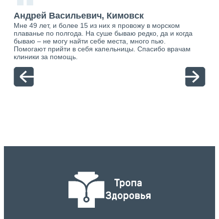
“
Андрей Васильевич, Кимовск
Ан
Мне 49 лет, и более 15 из них я провожу в морском
Хоч
плаванье по полгода. На суше бываю редко, да и когда
тол
бываю – не могу найти себе места, много пью.
себя
о.
Помогают прийти в себя капельницы. Спасибо врачам
свя
ю.
клиники за помощь.
вый
отн