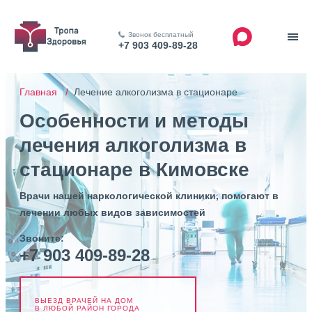
Звонок бесплатный
+7 903 409-89-28
Главная /
Лечение алкоголизма в стационаре
Особенности и методы
лечения алкоголизма в
стационаре в Кимовске
Врачи нашей наркологической клиники, помогают в
лечении любых видов зависимостей
Звоните:
+7 903 409-89-28
ВЫЕЗД ВРАЧЕЙ НА ДОМ
В ЛЮБОЙ РАЙОН ГОРОДА