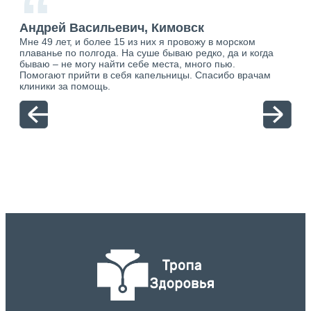
“
Андрей Васильевич, Кимовск
Ан
Мне 49 лет, и более 15 из них я провожу в морском
Хоч
плаванье по полгода. На суше бываю редко, да и когда
тол
бываю – не могу найти себе места, много пью.
себя
о.
Помогают прийти в себя капельницы. Спасибо врачам
свя
ю.
клиники за помощь.
вый
отн