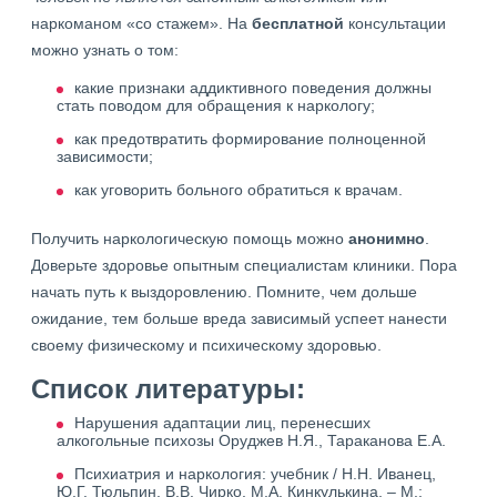
наркоманом «со стажем». На
бесплатной
консультации
можно узнать о том:
какие признаки аддиктивного поведения должны
стать поводом для обращения к наркологу;
как предотвратить формирование полноценной
зависимости;
как уговорить больного обратиться к врачам.
Получить наркологическую помощь можно
анонимно
.
Доверьте здоровье опытным специалистам клиники. Пора
начать путь к выздоровлению. Помните, чем дольше
ожидание, тем больше вреда зависимый успеет нанести
своему физическому и психическому здоровью.
Список литературы:
Нарушения адаптации лиц, перенесших
алкогольные психозы Оруджев Н.Я., Тараканова Е.А.
Психиатрия и наркология: учебник / Н.Н. Иванец,
Ю.Г. Тюльпин, В.В. Чирко, М.А. Кинкулькина. – М.: