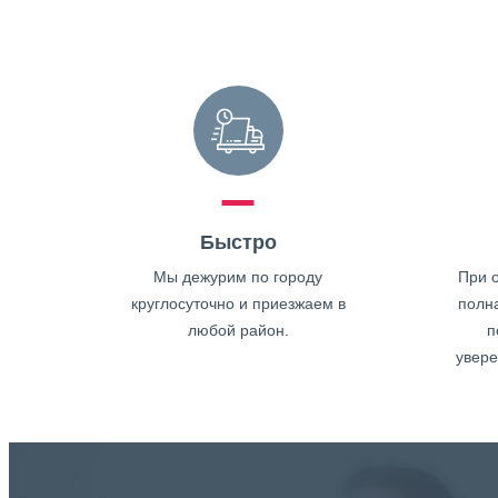
Быстро
Мы дежурим по городу
При о
круглосуточно и приезжаем в
полн
любой район.
п
увере