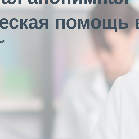
еская помощь 
ья