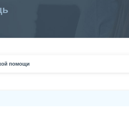
щь
ской помощи