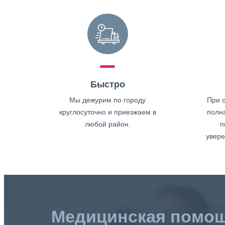
Быстро
Мы дежурим по городу
При о
круглосуточно и приезжаем в
полн
любой район.
п
увере
Медицинская помо