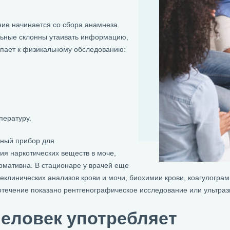
ие начинается со сбора анамнеза.
ольные склонны утаивать информацию,
упает к физикальному обследованию:
пературу.
вный прибор для
ия наркотических веществ в моче,
мативна. В стационаре у врачей еще
клинических анализов крови и мочи, биохимии крови, коагулогра
отечение показано рентгенографическое исследование или ультраз
человек употребляет