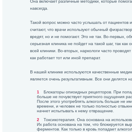
Она включает различные методики, которые помогаю
навсегда.
Такой вопрос можно часто услышать от пациентов 
считают, что врачи используют обычный физраствор
вредят, но и не помогают. Это не так. Во-первых, 
серьезная клиника не пойдет на такой шаг, так как о
всей клиники. Во-вторых, наркологи часто проводя
как работает тот или иной препарат.
В нашей клинике используются качественные меди
является очень результативным. Все они делятся на
Блокаторы опиоидных рецепторов. При попад
больше не почувствует приятного ощущения ра
После этого употреблять алкоголь больше не и
времени, и человек не только полностью отвыкне
начнет испытывать к нему отвращение.
Токсикотерапия. Она основана на использо
Их работа основана на том, что блокируется вы
ферментов. Как только в кровь попадает алкого