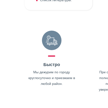
Список литературы:
Быстро
Мы дежурим по городу
При о
круглосуточно и приезжаем в
полн
любой район.
п
увере