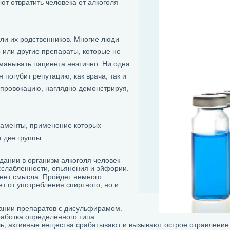
т отвратить человека от алкоголя
или их родственников. Многие люди
 или другие препараты, которые не
обманывать пациента неэтично. Ни одна
н погубит репутацию, как врача, так и
т провокацию, наглядно демонстрируя,
каменты, применение которых
 две группы:
ании в организм алкоголя человек
сслабленности, опьянения и эйфории.
меет смысла. Пройдет немного
т от употребления спиртного, но и
вании препаратов с дисульфирамом.
работка определенного типа
ль, активные вещества срабатывают и вызывают острое отравление