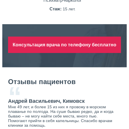
Психиатр-нарколог
Стаж:
15 лет.
Консультация врача по телефону бесплатно
Отзывы пациентов
“
Андрей Васильевич, Кимовск
Ан
Мне 49 лет, и более 15 из них я провожу в морском
Хоч
плаванье по полгода. На суше бываю редко, да и когда
тол
бываю – не могу найти себе места, много пью.
себя
о.
Помогают прийти в себя капельницы. Спасибо врачам
свя
ю.
клиники за помощь.
вый