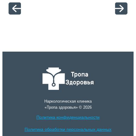
отн
Наркологическая клиника
«Тропа здоровья» © 2026
Политика конфиденциальности
Политика обработки персональных данных