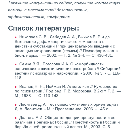
Закажите консультацию сейчас, получите комплексную
помощь с максимальной безопасностью,
эффективностью, комфортом.
Список литературы:
Николаев С. В., Лебедев А. А., Бычков Е. Р. и др.
Выявление дофаминергического компонента в
действии субстанции Р при центральном введении с
помощью микродиализа (тезисы) // Психофармакол. и
биол. наркол. — 2002. — Т. 2, № 3-4. — С. 430-431.
Семке В.Я., Погосова И.А. О коморбидности
панических и шизотипических расстройств // Сибирский
вестник психиатрии и наркологии. - 2000, № 3. - С. 116-
118.
Иванец Н. Н., Нойман И. Алкоголизм // Руководство
по психиатрии / Под ред. Г. В. Морозова. В 2-х т. Т. 2. —
М., 1988. — С. 113-143.
Леонтьев Д. А. Тест смысложизненных ориентаций /
Д. А. Леонтьев. - М. : Просвещение, 2006. - 145 с.
Долгова А.И. Общие тенденции преступности и ее
различия в регионах России // Преступность в России и
борьба с ней: региональный аспект. М., 2003. С. 5.